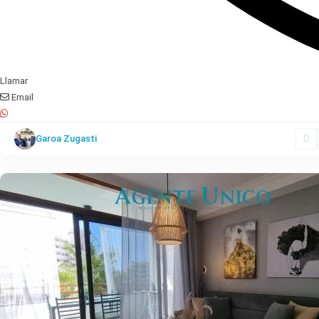
Llamar
Email
Playa
Garoa Zugasti
del
Ingles