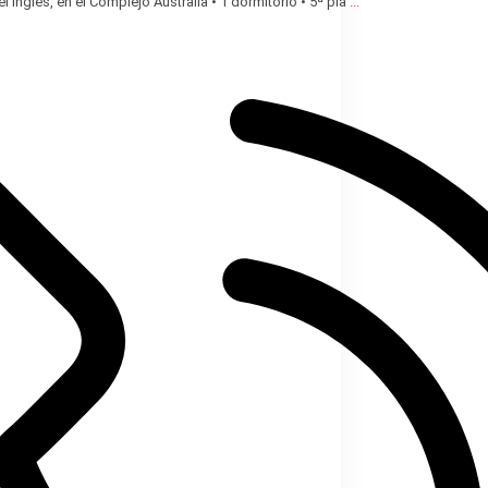
 Inglés, en el Complejo Australia • 1 dormitorio • 5ª pla
...