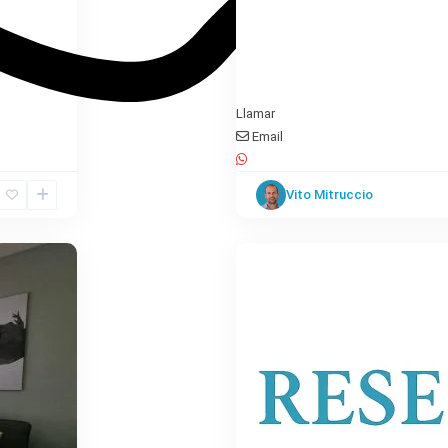
Llamar
Email
San
Bartolomé
Vito Mitruccio
de
16
Tirajana