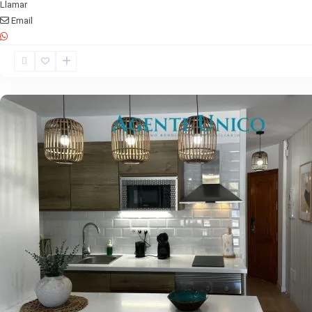
Llamar
Email
San
Bartolomé
de
Tirajana