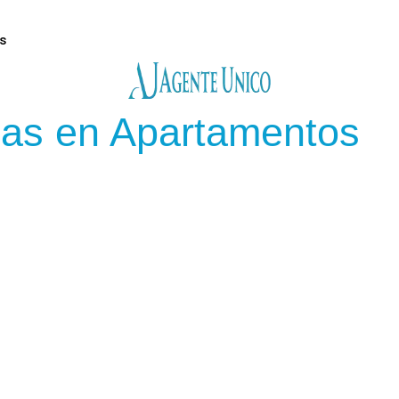
s
das en Apartamentos
Maspalomas
,
Playa
del