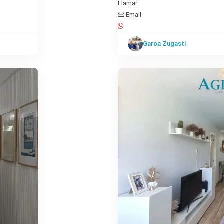
Llamar
Email
San
Bartolomé
Garoa Zugasti
de
8
Tirajana