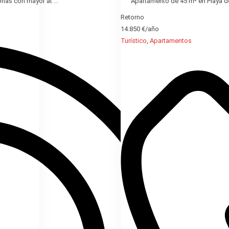
zonas con mayor at
...
Apartamento de 45 m² en Playa del
Retorno
14.850 €/año
Turístico
,
Apartamentos