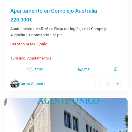
Apartamento en Complejo Australia
220.000€
Apartamento de 45 m² en Playa del Inglés, en el Complejo
Australia • 1 dormitorio • 5ª pla
...
Retorno
14.850 €/año
Turístico
,
Apartamentos
Llamar
Email
san
Garoa Zugasti
fernando
,
Maspalomas