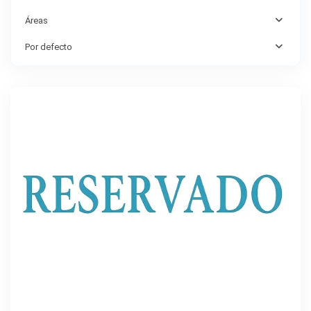
Áreas
Maspalomas
,
Playa
Por defecto
del
Ingles