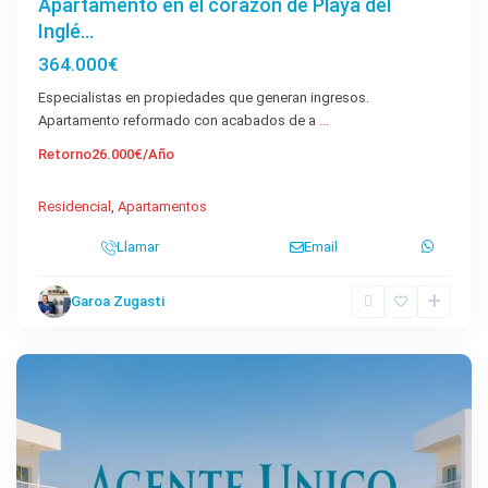
Apartamento en el corazón de Playa del
Inglé...
364.000€
Especialistas en propiedades que generan ingresos.
Apartamento reformado con acabados de a
...
Retorno
26.000€/Año
Residencial
,
Apartamentos
Llamar
Email
Garoa Zugasti
Maspalomas