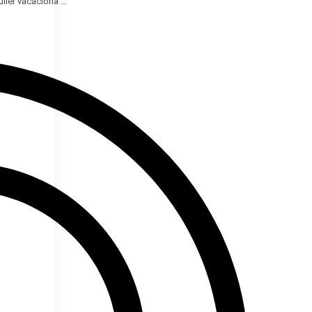
quiler vacaciona
...