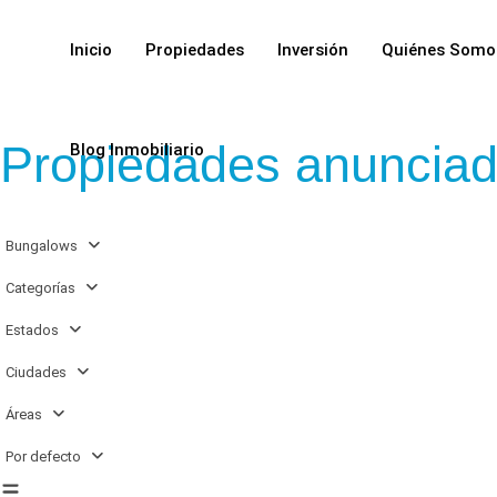
Inicio
Propiedades
Inversión
Quiénes Somo
Propiedades anuncia
Blog Inmobiliario
Bungalows
Categorías
Estados
Ciudades
Áreas
San
Por defecto
Agustín-
Bahía