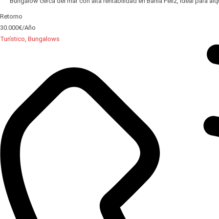
Bungalow cerca del mar con alta rentabilidad en Bahía Feliz, ideal para al
Retorno
30.000€/Año
Turístico
,
Bungalows