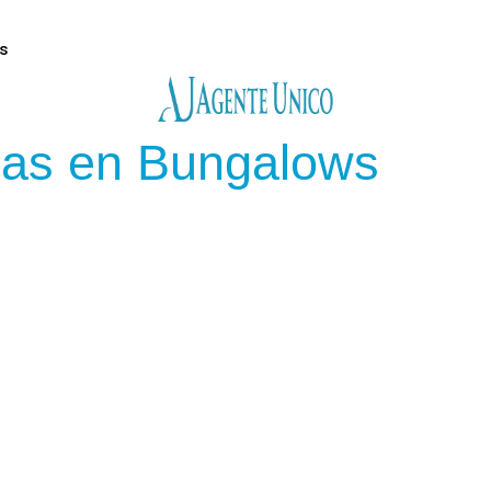
s
das en Bungalows