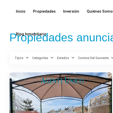
Inicio
Propiedades
Inversión
Quiénes Somo
Propiedades anunci
Blog Inmobiliario
Cornisa
Tipos
Categorías
Estados
Cornisa Del Suroeste
del
13
Suroeste