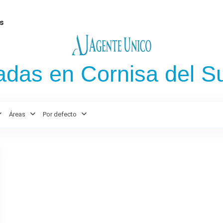
s
adas en Cornisa del S
Áreas
Por defecto