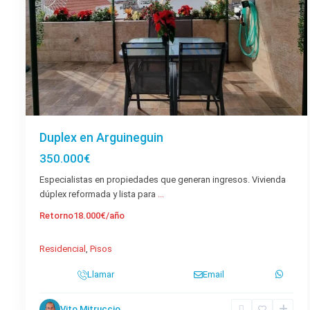
Duplex en Arguineguin
350.000€
Especialistas en propiedades que generan ingresos. Vivienda
dúplex reformada y lista para
...
Retorno
18.000€/año
Residencial
,
Pisos
Llamar
Email
Vito Mitruccio